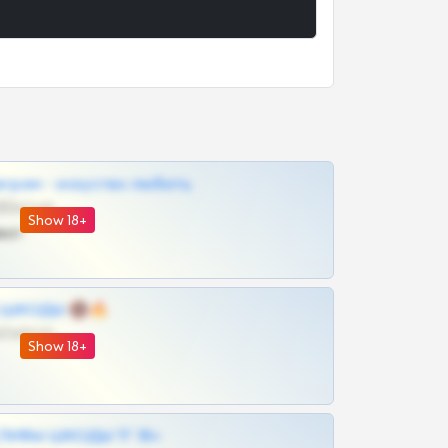
грам - искуство любить
@SZu3ll3sCatt_bot
Show 18+
ват
 | ШКОДЫ 🔞🔥
@OPLATAPODPSK1BOT
Show 18+
ЛИВЫ ШКОДЫ ТГ 18+