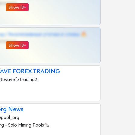
@VIPARHIVS55BOT
Show 18+
д | Эксклюзивные утечки и сливы 🔥
@OPLATAPODPSK1BOT
Show 18+
WAVE FOREX TRADING
iottwavefxtrading2
org News
opool_org
rg - Solo Mining Pools🗞