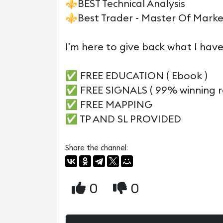
⚜️BEST Technical Analysis
⚜️Best Trader - Master Of Marke
I’m here to give back what I have
✅ FREE EDUCATION ( Ebook )
✅ FREE SIGNALS ( 99% winning r
✅ FREE MAPPING
✅ TP AND SL PROVIDED
Share the channel:
0
0