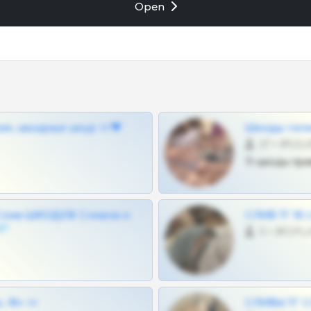
Open
ам, шкодных шкур тг❤
Шкоды теле
27 •
Тг шкоды при
Слив ШКОДОВ Сливов и
СЛИВ ТГ 18
💎
0 •
 18+ тг
СЛИВЫ ТГ С