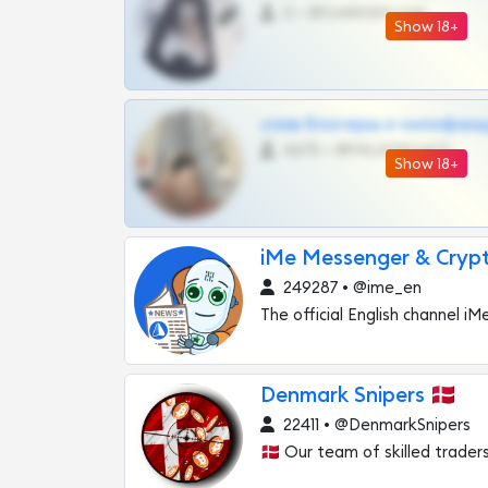
0 •
@DARK15FLOWSBOT
Show 18+
слив блогерш и онлифан
4675 •
@MILKPRIVATES39BOT
Show 18+
iMe Messenger & Crypt
249287 • @ime_en
The official English channel iMe
Denmark Snipers 🇩🇰
22411 • @DenmarkSnipers
🇩🇰 Our team of skilled trader