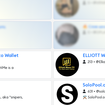
0 •
щиц
🔥 Слив шко
0 •
o Wallet
ELLIOTT 
213 • @Ell
!iMe is a
SoloPool.
631 • @sol
s, aka "snipers,
⚒️ SoloPool.o