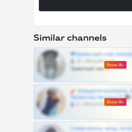
Similar channels
❤Приватный слив телегр
57 •
@SZu3ll3sCatt_bot
Show 18+
Приватный слив тг
🧨 ЭПИЦЕНТР КОНТЕНТА: 
Приватных Архивов ТГ 🔞
Show 18+
0 •
@MILKPRIVATES39BOT
Сливы вписок, шкод, теток,