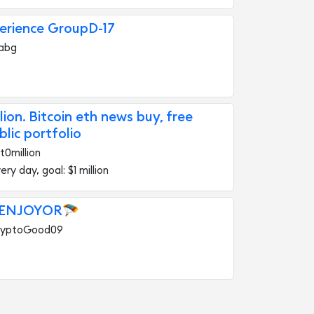
rience GroupD-17
abg
lion. Bitcoin eth news buy, free
blic portfolio
t0million
ery day, goal: $1 million
 ENJOYOR🪂
ryptoGood09