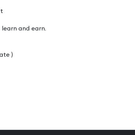
t
 learn and earn.
ate )