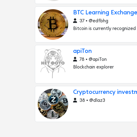
BTC Learning Exchang
37 • @edfbhg
Bitcoin is currently recognized
apiTon
78 • @apiTon
Blockchain explorer
Cryptocurrency inves
38 • @d1az3