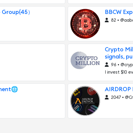
e Group(45）
BBCW Expe
82 • @aab
Crypto Mil
signals, pu
96 • @cryp
I invest $10 ev
tment🌐
AIRDROP
2047 • @C