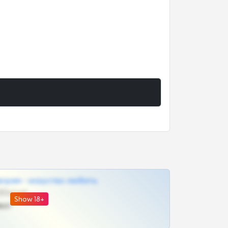
грам - искуство любить
@SZu3ll3sCatt_bot
Show 18+
ват