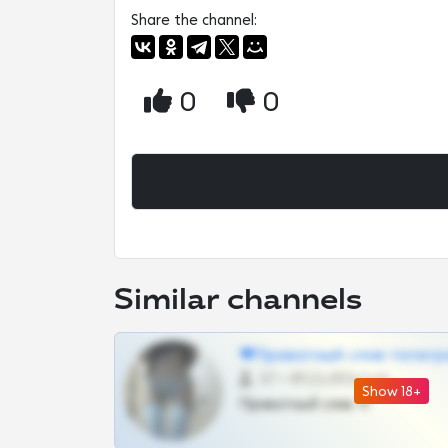
Share the channel:
0
0
Similar channels
❤Приватный слив телегр
57 •
@SZu3ll3sCatt_bot
Show 18+
Приватный слив тг