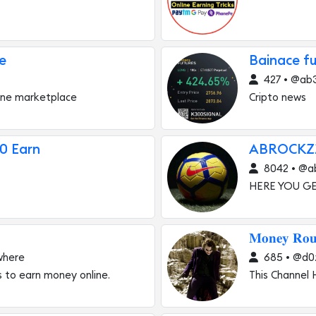
e
Bainace fu
427 • @ab
nline marketplace
Cripto news
0 Earn
ABROCKZ
8042 • @a
HERE YOU G
𝐌𝐨𝐧𝐞𝐲 𝐑𝐨𝐮
where
685 • @d0
 to earn money online.
This Channel 