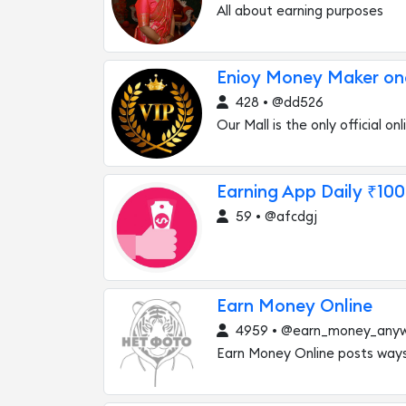
All about earning purposes
Enioy Money Maker on
428 • @dd526
Our Mall is the only official o
Earning App Daily ₹100
59 • @afcdgj
Earn Money Online
4959 • @earn_money_any
Earn Money Online posts ways