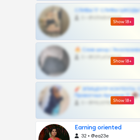
СЛИВЫ ТГ СЛИВЫ ШКОДЫ Т
0 •
@VIPARHIVS55BOT
Show 18+
🔥 Слив шкод | Эксклюзив
0 •
@OPLATAPODPSK1BOT
Show 18+
🧨 ЭПИЦЕНТР КОНТЕНТА: 
Приватных Архивов ТГ 🔞
Show 18+
0 •
@MILKPRIVATES39BOT
Earning oriented
32 • @ea23e