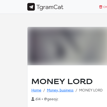
CH
MONEY LORD
Home
Money, business
MONEY LORD
614 • @geeajc