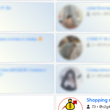
Г 18+
слив блоге
4675 •
ные утечки и сливы 🔥
СЛИВ ТГ 18
0 •
Слив ШКОДОВ Сливов и
Сливы вписо
💎
0 •
Shopping 
73 • @c2g