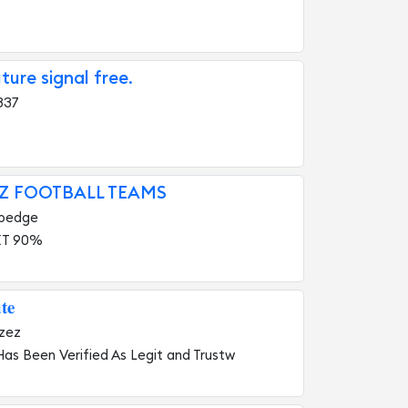
ture signal free.
337
Z FOOTBALL TEAMS
bedge
ET 90%
𝐭𝐞
zez
Has Been Verified As Legit and Trustw