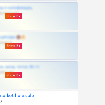
рш и онлифанщиц
@MILKPRIVATES39BOT
Show 18+
 | ШКОДЫ 🔞🔥
@OPLATAPODPSK1BOT
Show 18+
к, шкод, теток, 18+ тг
@DARK15FLOWSBOT
Show 18+
market hole sale
48