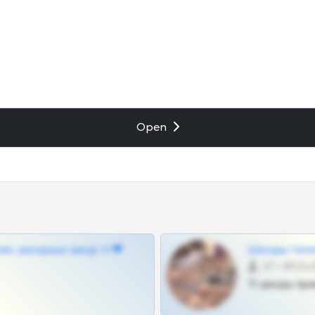
Open
ам, шкодных шкур тг❤
Шкоды теле
27 •
Тг шкоды при