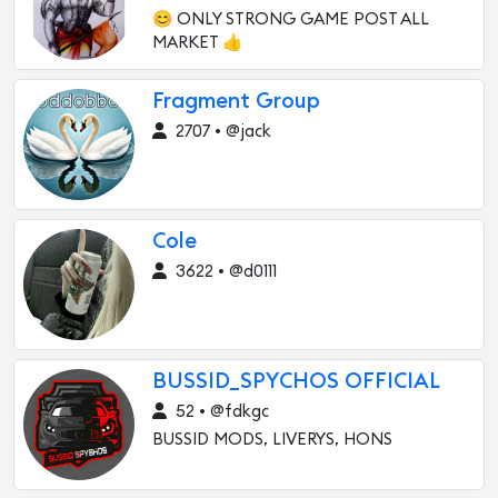
😊 ONLY STRONG GAME POST ALL
MARKET 👍
Fragment Group
2707 • @jack
Cole
3622 • @d0111
BUSSID_SPYCHOS OFFICIAL
52 • @fdkgc
BUSSID MODS, LIVERYS, HONS