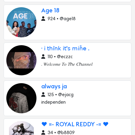
Age 18
924 • @age18
˓ 𝗂 𝗍𝗁𝗂َ𝗇𝗄 𝗂𝗍'𝗌 𝗆𝗂𝗇ْ𝖾 .
110 • @eczzc
. 𝑊𝑒𝑙𝑐𝑜𝑚𝑒 𝑇𝑜 𝑇ℎ𝑒 𝐶ℎ𝑎𝑛𝑛𝑒𝑙
always ja
125 • @ejacg
independen
❤️ =- ROYAL REDDY -= ❤️
34 • @b8809