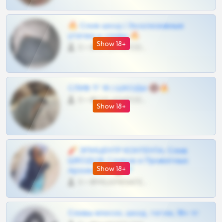
🔥 Слив шкод | Эксклюзивные
утечки и сливы 🔥
Show 18+
0 •
@OPLATAPODPSK1BOT
СЛИВ ТГ 18 | ШКОДЫ 🔞🔥
0 •
@OPLATAPODPSK1BOT
Show 18+
🧨 ЭПИЦЕНТР КОНТЕНТА: Слив
ШКОДОВ Сливов и Приватных
Show 18+
Архивов ТГ 🔞💎
0 •
@MILKPRIVATES39BOT
Сливы вписок, шкод, теток, 18+ тг