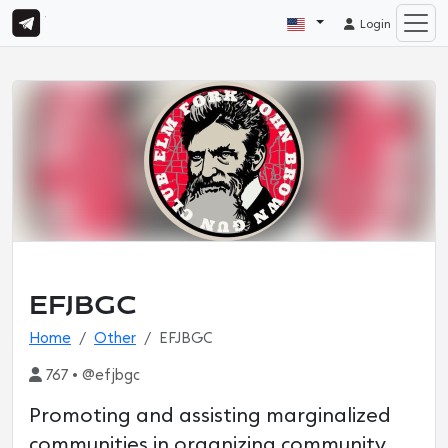
Login
EFJBGC
Home
Other
EFJBGC
767 • @efjbgc
Promoting and assisting marginalized
communities in organizing community