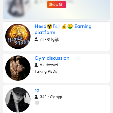
0 •
@DARK15FLOWSBOT
Show 18+
He𝖆d☢T𝖆il 💰🤑 Earning
platform
711 • @fgiijb
Gym discussion
8 • @zzyz1
Talking PEDs
ra.
342 • @gajgi
🤍