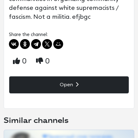
defense against white supremacists /
fascism. Not a militia. efjbgc
Share the channel:
0
0
Open
Similar channels
❤Приватный слив телеграм,