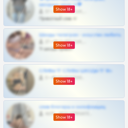
шкодных шкур тг❤
Show 18+
57 •
@SZu3ll3sCatt_bot
Приватный слив тг
Шкоды телеграм - искуство любить
27 •
@SZu3ll3sCatt_bot
Show 18+
Тг шкоды приват
СЛИВЫ ТГ СЛИВЫ ШКОДЫ ТГ 18+
0 •
@VIPARHIVS55BOT
Show 18+
слив блогерш и онлифанщиц
4675 •
@MILKPRIVATES39BOT
Show 18+