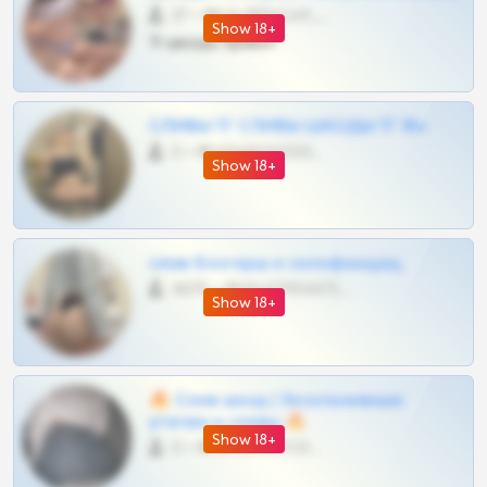
27 •
@SZu3ll3sCatt_bot
Show 18+
Тг шкоды приват
СЛИВЫ ТГ СЛИВЫ ШКОДЫ ТГ 18+
0 •
@VIPARHIVS55BOT
Show 18+
слив блогерш и онлифанщиц
4675 •
@MILKPRIVATES39BOT
Show 18+
🔥 Слив шкод | Эксклюзивные
утечки и сливы 🔥
Show 18+
0 •
@OPLATAPODPSK1BOT