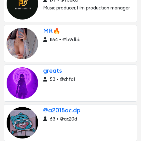
197 • @fbeka
Music producer,film production manager
MR🔥
1164 • @b9dbb
greats
53 • @chfa1
@a2015ac.dp
63 • @ac20d