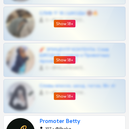
СЛИВ ТГ 18 | ШКОДЫ 🔞🔥
0 •
@OPLATAPODPSK1BOT
Show 18+
🧨 ЭПИЦЕНТР КОНТЕНТА: Слив
ШКОДОВ Сливов и Приватных
Show 18+
Архивов ТГ 🔞💎
0 •
@MILKPRIVATES39BOT
Сливы вписок, шкод, теток, 18+ тг
0 •
@DARK15FLOWSBOT
Show 18+
Promoter Betty