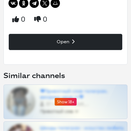
0
0
Open
Similar channels
❤Приватный слив телеграм,
шкодных шкур тг❤
Show 18+
57 •
@SZu3ll3sCatt_bot
Приватный слив тг
Шкоды телеграм - искуство любить