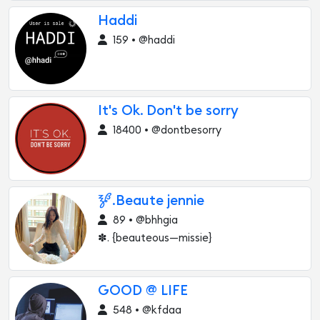
Haddi
159 • @haddi
It's Ok. Don't be sorry
18400 • @dontbesorry
🝳.Beaute jennie
89 • @bhhgia
✽. {beauteous—missie}
GOOD @ LIFE
548 • @kfdaa