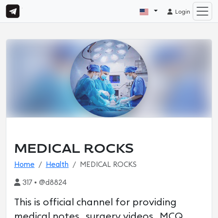
Login
MEDICAL ROCKS
Home
Health
MEDICAL ROCKS
317 • @d8824
This is official channel for providing
medical notes , surgery videos , MCQ ,