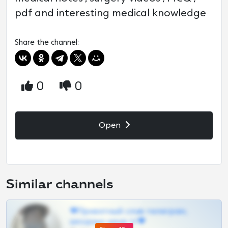
pdf and interesting medical knowledge
Share the channel:
0
0
Open
Similar channels
❤Приватный слив телеграм,
шкодных шкур тг❤