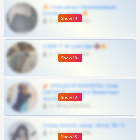
🔥 Слив шкод | Эксклюзивные
утечки и сливы 🔥
Show 18+
0 •
@OPLATAPODPSK1BOT
СЛИВ ТГ 18 | ШКОДЫ 🔞🔥
0 •
@OPLATAPODPSK1BOT
Show 18+
🧨 ЭПИЦЕНТР КОНТЕНТА: Слив
ШКОДОВ Сливов и Приватных
Show 18+
Архивов ТГ 🔞💎
0 •
@MILKPRIVATES39BOT
Сливы вписок, шкод, теток, 18+ тг
0 •
@DARK15FLOWSBOT
Show 18+