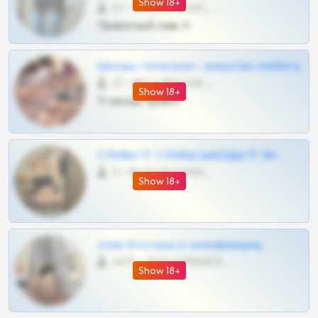
Show 18+
57 •
@SZu3ll3sCatt_bot
Приватный слив тг
Шкоды телеграм - искуство любить
27 •
@SZu3ll3sCatt_bot
Show 18+
Тг шкоды приват
СЛИВЫ ТГ СЛИВЫ ШКОДЫ ТГ 18+
0 •
@VIPARHIVS55BOT
Show 18+
слив блогерш и онлифанщиц
4675 •
@MILKPRIVATES39BOT
Show 18+