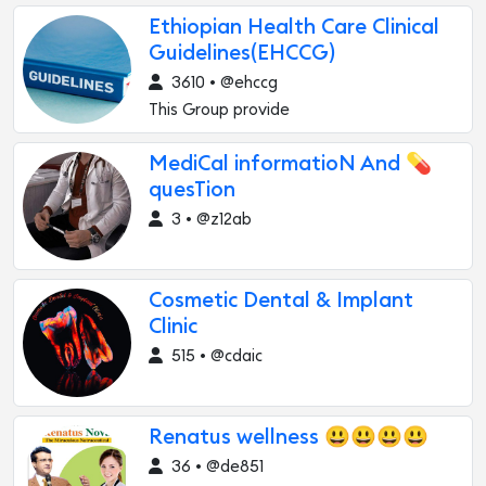
Ethiopian Health Care Clinical
Guidelines(EHCCG)
3610 • @ehccg
This Group provide
MediCal informatioN And 💊
quesTion
3 • @z12ab
Cosmetic Dental & Implant
Clinic
515 • @cdaic
Renatus wellness 😃😃😃😃
36 • @de851