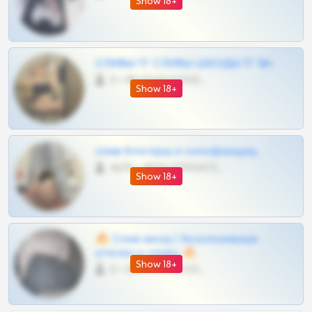
Show 18+
СЛИВЫ ТГ СЛИВЫ ШКОДЫ ТГ 18+
0 •
@VIPARHIVS55BOT
Show 18+
слив блогерш и онлифанщиц
4675 •
@MILKPRIVATES39BOT
Show 18+
🔥 Слив шкод | Эксклюзивные
утечки и сливы 🔥
Show 18+
0 •
@OPLATAPODPSK1BOT