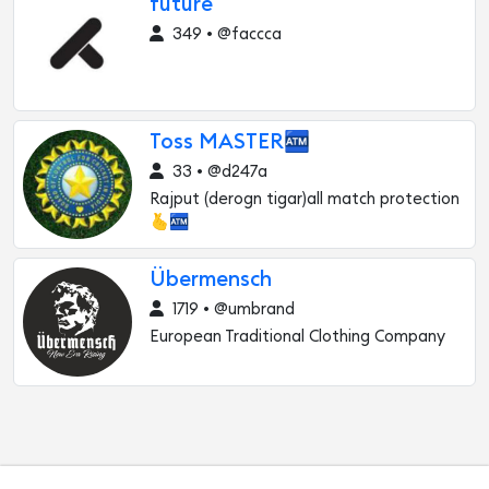
future
349 • @faccca
Toss MASTER🏧
33 • @d247a
Rajput (derogn tigar)all match protection
🫰🏧
Übermensch
1719 • @umbrand
European Traditional Clothing Company