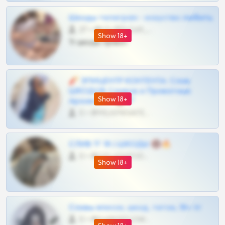
Шкоды телеграм - искуство любить
27 •
@SZu3ll3sCatt_bot
Show 18+
Тг шкоды приват
🧨 ЭПИЦЕНТР КОНТЕНТА: Слив
ШКОДОВ Сливов и Приватных
Show 18+
Архивов ТГ 🔞💎
0 •
@MILKPRIVATES39BOT
СЛИВ ТГ 18 | ШКОДЫ 🔞🔥
0 •
@OPLATAPODPSK1BOT
Show 18+
Сливы вписок, шкод, теток, 18+ тг
0 •
@DARK15FLOWSBOT