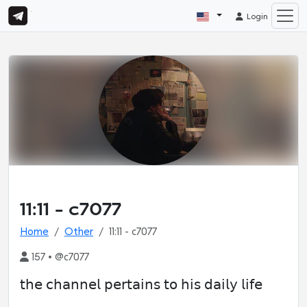
Login
11:11 - c7077
Home
Other
11:11 - c7077
157 • @c7077
𝗍𝗁𝖾 𝖼𝗁𝖺𝗇𝗇𝖾𝗅 𝗉𝖾𝗋𝗍𝖺𝗂𝗇𝗌 𝗍𝗈 𝗁𝗂𝗌 𝖽𝖺𝗂𝗅𝗒 𝗅𝗂𝖿𝖾