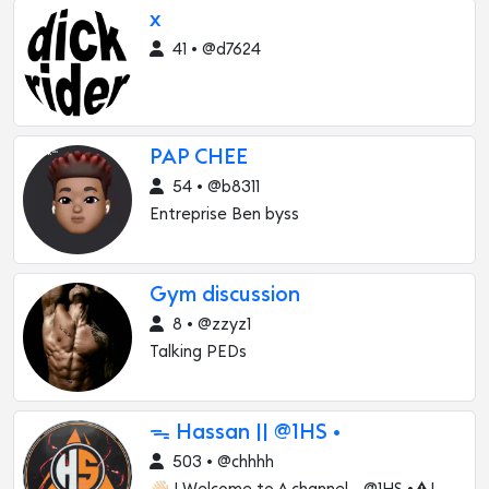
x
41 • @d7624
PAP CHEE
54 • @b8311
Entreprise Ben byss
Gym discussion
8 • @zzyz1
Talking PEDs
ᯓ Hassan || @1HS •
503 • @chhhh