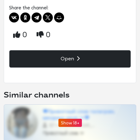
Share the channel:
0
0
Open
Similar channels
❤Приватный слив телеграм,
шкодных шкур тг❤
Show 18+
57 •
@SZu3ll3sCatt_bot
Приватный слив тг