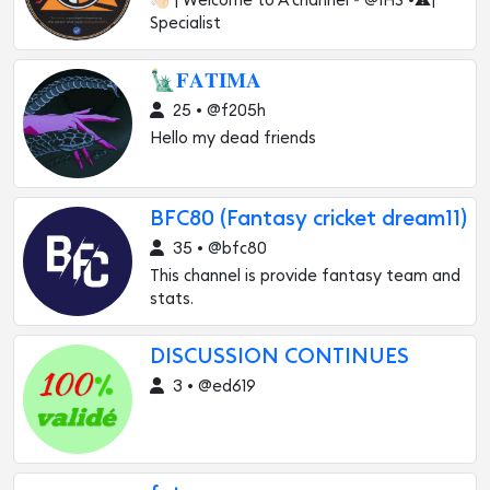
👋🏻 | Welcome to A channel ~ @1HS •⚠️|
Specialist
🗽𝐅𝐀𝐓𝐈𝐌𝐀
25 • @f205h
Hello my dead friends
BFC80 (Fantasy cricket dream11)
35 • @bfc80
This channel is provide fantasy team and
stats.
DISCUSSION CONTINUES
3 • @ed619