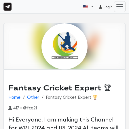
Login
Fantasy Cricket Expert 🏆
Home
Other
Fantasy Cricket Expert 🏆
417 • @fce21
Hi Everyone, I am making this Channel
for WPL 2024 and IPL 2024 All teams will