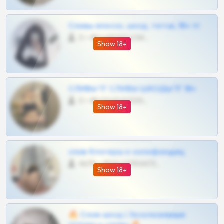
Сливы вписок, шкод, теток, 18+ тг
0 •
@DARK15FLOWSBOT
Show 18+
СЛИВЫ ТГ СЛИВЫ ШКОДЫ ТГ 18+
0 •
@VIPARHIVS55BOT
Show 18+
слив блогерш и онлифанщиц
4675 •
@MILKPRIVATES39BOT
Show 18+
🔥 Слив шкод | Эксклюзивные