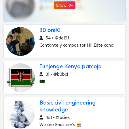
утечки и сливы 🔥
Show 18+
0 •
@OPLATAPODPSK1BOT
‼️DioniX‼️
54 • @de19f
Cantante y compositor Hi!! Este canal
Tunjenge Kenya pamoja
31 • @b0bc1
🇰🇪
Basic civil engineering
knowledge
451 • @bciek
We are Engineer's 👷