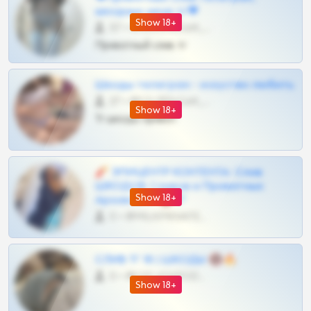
шкодных шкур тг❤
Show 18+
57 •
@SZu3ll3sCatt_bot
Приватный слив тг
Шкоды телеграм - искуство любить
27 •
@SZu3ll3sCatt_bot
Show 18+
Тг шкоды приват
🧨 ЭПИЦЕНТР КОНТЕНТА: Слив
ШКОДОВ Сливов и Приватных
Show 18+
Архивов ТГ 🔞💎
0 •
@MILKPRIVATES39BOT
СЛИВ ТГ 18 | ШКОДЫ 🔞🔥
0 •
@OPLATAPODPSK1BOT
Show 18+