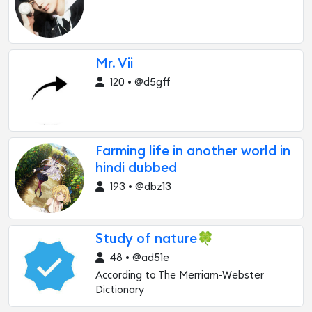
Mr. Vii
120 • @d5gff
Farming life in another world in
hindi dubbed
193 • @dbz13
Study of nature🍀
48 • @ad51e
According to The Merriam-Webster
Dictionary