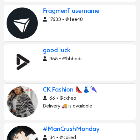
FragmenT username
17633 • @fee40
good luck
358 • @bbbadc
CK Fashion 👠👗🌂
66 • @ckhea
Delivery 🚚 is available
#ManCrushMonday
34 • @caiied