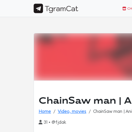
CH
ChainSaw man | A
Home
Video, movies
ChainSaw man | An
31 • @fjdak