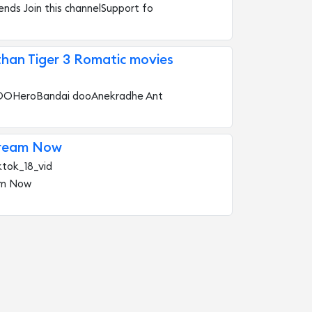
iends Join this channelSupport fo
han Tiger 3 Romatic movies
OOHeroBandai dooAnekradhe Ant
tream Now
ktok_18_vid
am Now