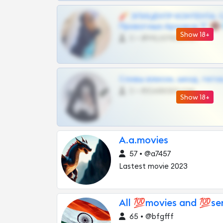
🧨 ЭПИЦЕНТР КОНТЕНТА: 
Приватных Архивов ТГ 🔞
Show 18+
0 •
@MILKPRIVATES39BOT
Сливы вписок, шкод, теток,
0 •
@DARK15FLOWSBOT
Show 18+
A.a.movies
57 • @a7457
Lastest movie 2023
All 💯movies and 💯seri
65 • @bfgfff