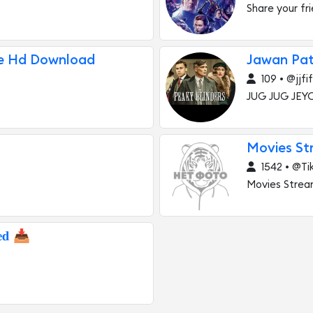
Share your fr
ie Hd Download
Jawan Pat
109 • @jjfif
JUG JUG JEY
Movies S
1542 • @Ti
Movies Stre
𝐞𝐝 📥