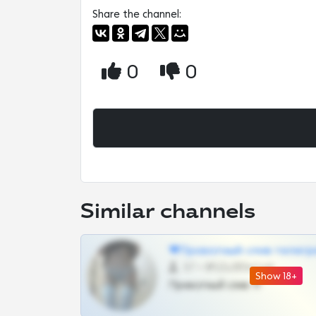
Share the channel:
0
0
Similar channels
❤Приватный слив телегр
57 •
@SZu3ll3sCatt_bot
Show 18+
Приватный слив тг