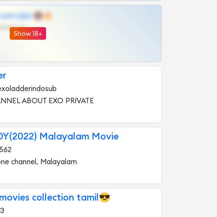
 | ШКОДЫ 🔞🔥
@OPLATAPODPSK1BOT
Show 18+
er
xoladderindosub
ANNEL ABOUT EXO PRIVATE
Y(2022) Malayalam Movie
562
 one channel, Malayalam
ovies collection tamil😎
43