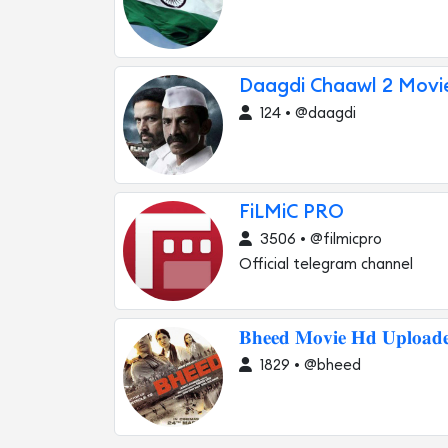
Daagdi Chaawl 2 Mov
124 • @daagdi
FiLMiC PRO
3506 • @filmicpro
Official telegram channel
𝐁𝐡𝐞𝐞𝐝 𝐌𝐨𝐯𝐢𝐞 𝐇𝐝 𝐔𝐩𝐥𝐨𝐚
1829 • @bheed