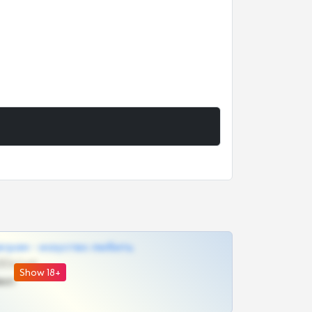
грам - искуство любить
@SZu3ll3sCatt_bot
Show 18+
ват