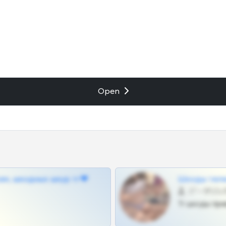
Open
ам, шкодных шкур тг❤
Шкоды теле
27 •
Тг шкоды при