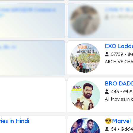
Слив ШКОДОВ Сливов и
СЛИВ ТГ 18
💎
0 •
EXO Ladd
 18+ тг
57739 • @e
ARCHIVE CH
BRO DADD
445 • @b9
All Movies in
es in Hindi
😎Marvel m
54 • @dc1