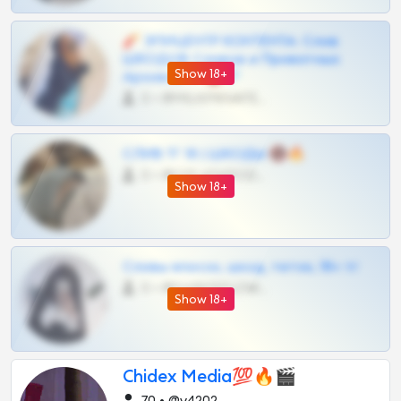
🧨 ЭПИЦЕНТР КОНТЕНТА: Слив
ШКОДОВ Сливов и Приватных
Show 18+
Архивов ТГ 🔞💎
0 •
@MILKPRIVATES39BOT
СЛИВ ТГ 18 | ШКОДЫ 🔞🔥
0 •
@OPLATAPODPSK1BOT
Show 18+
Сливы вписок, шкод, теток, 18+ тг
0 •
@DARK15FLOWSBOT
Show 18+
Chidex Media💯🔥🎬