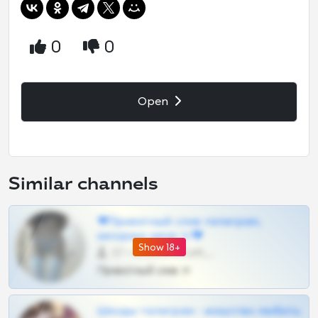
0
0
Open
Similar channels
❤Приватный слив телеграм,
шкодных шкур тг❤
Show 18+
57 •
@SZu3ll3sCatt_bot
Приватный слив тг
Шкоды телеграм - искуство любить