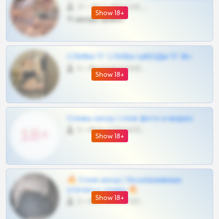
27 •
@SZu3ll3sCatt_bot
Show 18+
Тг шкоды приват
СЛИВЫ ТГ СЛИВЫ ШКОДЫ ТГ 18+
0 •
@VIPARHIVS55BOT
Show 18+
Сливы шкод | слив фото и видео
0 •
@MILKPRIVATES39BOT
Show 18+
🔥 Слив шкод | Эксклюзивные
утечки и сливы 🔥
Show 18+
0 •
@OPLATAPODPSK1BOT