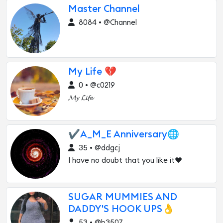
Master Channel
8084 • @Channel
My Life 💔
0 • @c0219
𝓜𝔂 𝓛𝓲𝓯𝓮
✔️A_M_E Anniversary🌐
35 • @ddgcj
I have no doubt that you like it❤
SUGAR MUMMIES AND
DADDY'S HOOK UPS👌
53 • @b3507