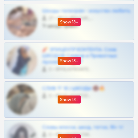
Шкоды телеграм - искуство любить
27 •
@SZu3ll3sCatt_bot
Show 18+
Тг шкоды приват
🧨 ЭПИЦЕНТР КОНТЕНТА: Слив
ШКОДОВ Сливов и Приватных
Show 18+
Архивов ТГ 🔞💎
0 •
@MILKPRIVATES39BOT
СЛИВ ТГ 18 | ШКОДЫ 🔞🔥
0 •
@OPLATAPODPSK1BOT
Show 18+
Сливы вписок, шкод, теток, 18+ тг
0 •
@DARK15FLOWSBOT