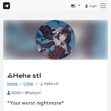
Login
⛪️Hehe stl
Home
Other
⛪️Hehe stl
18080 • @hehestl
*Your worst nightmare*