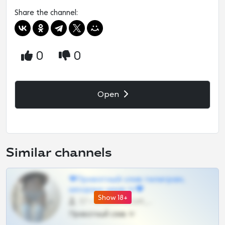
Share the channel:
0
0
Open
Similar channels
❤Приватный слив телеграм,
шкодных шкур тг❤
Show 18+
57 •
@SZu3ll3sCatt_bot
Приватный слив тг