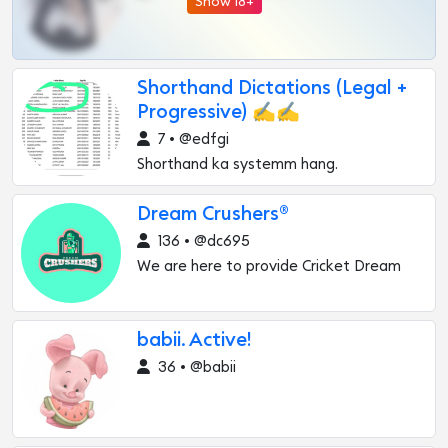
Show 18+
Shorthand Dictations (Legal +
Progressive) ✍✍
7 • @edfgi
Shorthand ka systemm hang.
Dream Crushers®
136 • @dc695
We are here to provide Cricket Dream
babii. Active!
36 • @babii