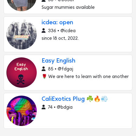
Sugar mummies available
icdea: open
336 • @icdea
since 18 oct, 2022.
Easy English
85 • @fdgaj
🌹 We are here to learn with one another
CaliExotics Plug ☘️🔥💨
74 • @bdgia