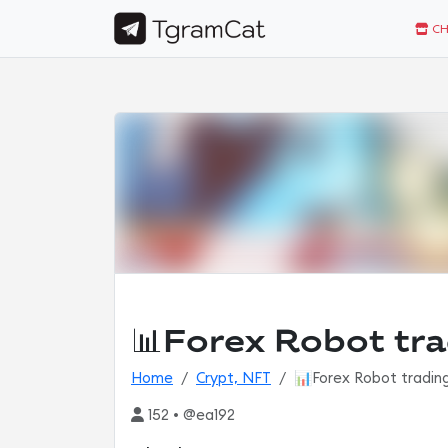
CH
📊Forex Robot tra
Home
Crypt, NFT
📊Forex Robot tradin
152 • @ea192