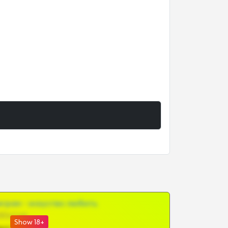
грам - искуство любить
@SZu3ll3sCatt_bot
Show 18+