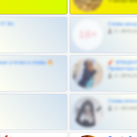
Тг шкоды при
Г 18+
Сливы шкод 
0 •
ные утечки и сливы 🔥
🧨 ЭПИЦЕНТ
Приватных 
0 •
Сливы вписо
0 •