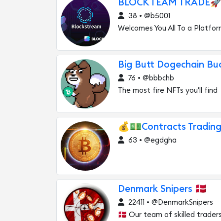
BLOCK TEAM TRADE
38 • @b5001
Welcomes You All To a Platfo
Big Butt Dogechain Bud
76 • @bbbchb
The most fire NFTs you'll find
💰💵Contracts Trading
63 • @egdgha
Denmark Snipers 🇩🇰
22411 • @DenmarkSnipers
🇩🇰 Our team of skilled trader