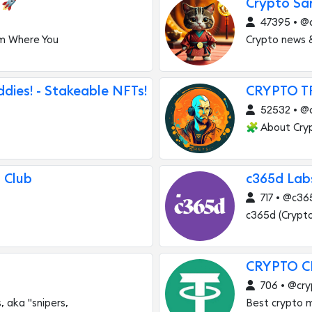
🚀
Crypto Sa
47395 • @
rm Where You
Crypto news 
dies! - Stakeable NFTs!
CRYPTO T
52532 • @c
🧩 About Cryp
 Club
c365d Lab
717 • @c36
c365d (Crypt
CRYPTO 
706 • @cry
s, aka "snipers,
Best crypto m