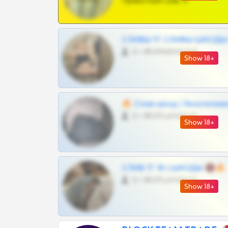
Приватный слив тг
СЛИВЫ ТГ СЛИВЫ ШКОДЫ Т
0 •
@VIPARHIVS55BOT
Show 18+
🔥 Слив шкод | Эксклюзив
0 •
@OPLATAPODPSK1BOT
Show 18+
СЛИВ ТГ 18 | ШКОДЫ 🔞🔥
0 •
@OPLATAPODPSK1BOT
Show 18+