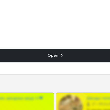
Open
ам, шкодных шкур тг❤
Шкоды теле
27 •