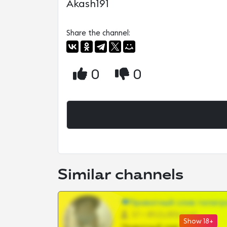
Akash191
Share the channel:
0
0
Similar channels
❤Приватный слив телегр
57 •
@SZu3ll3sCatt_bot
Show 18+