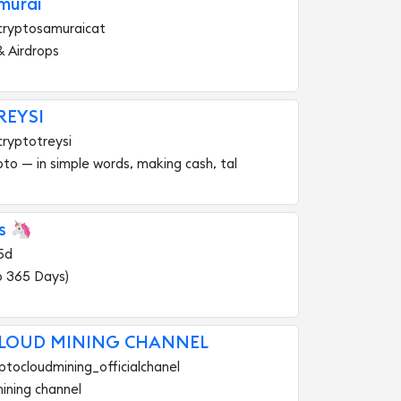
murai
cryptosamuraicat
& Airdrops
REYSI
ryptotreysi
to — in simple words, making cash, tal
s 🦄
5d
o 365 Days)
CLOUD MINING CHANNEL
ptocloudmining_officialchanel
ining channel