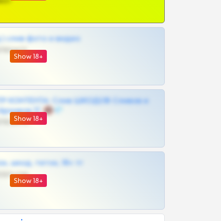
ват
| слив фото и видео
@MILKPRIVATES39BOT
Show 18+
Р КОНТЕНТА: Слив ШКОДОВ Сливов и
Архивов ТГ 🔞💎
Show 18+
@MILKPRIVATES39BOT
к, шкод, теток, 18+ тг
@DARK15FLOWSBOT
Show 18+