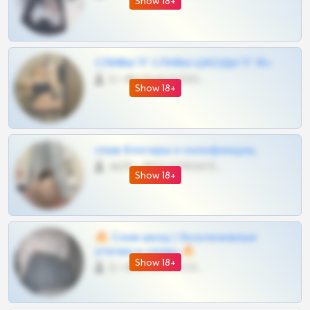
Show 18+
СЛИВЫ ТГ СЛИВЫ ШКОДЫ ТГ 18+
0 •
@VIPARHIVS55BOT
Show 18+
слив блогерш и онлифанщиц
4675 •
@MILKPRIVATES39BOT
Show 18+
🔥 Слив шкод | Эксклюзивные
утечки и сливы 🔥
Show 18+
0 •
@OPLATAPODPSK1BOT