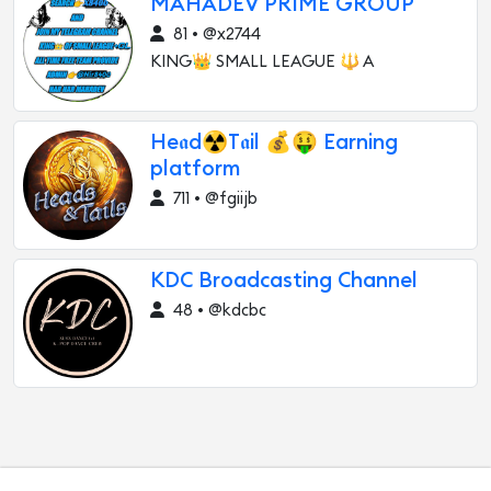
MAHADEV PRIME GROUP
81 • @x2744
KING👑 SMALL LEAGUE 🔱 A
He𝖆d☢T𝖆il 💰🤑 Earning
platform
711 • @fgiijb
KDC Broadcasting Channel
48 • @kdcbc