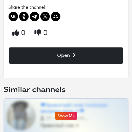
Share the channel:
0
0
Open
Similar channels
❤Приватный слив телеграм,
шкодных шкур тг❤
Show 18+
57 •
@SZu3ll3sCatt_bot
Приватный слив тг