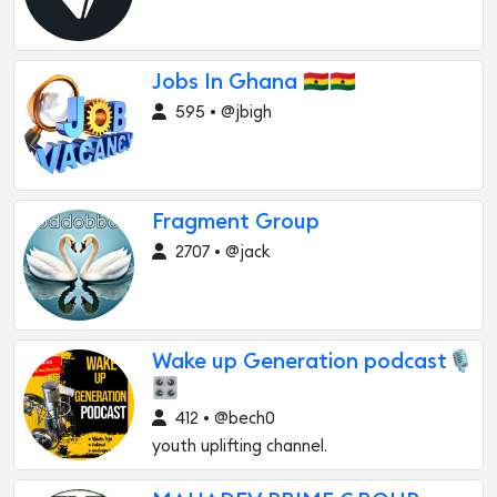
Jobs In Ghana 🇬🇭🇬🇭
595 • @jbigh
Fragment Group
2707 • @jack
Wake up Generation podcast🎙
🎛
412 • @bech0
youth uplifting channel.