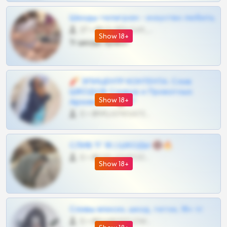
Шкоды телеграм - искуство любить
27 •
@SZu3ll3sCatt_bot
Show 18+
Тг шкоды приват
🧨 ЭПИЦЕНТР КОНТЕНТА: Слив
ШКОДОВ Сливов и Приватных
Show 18+
Архивов ТГ 🔞💎
0 •
@MILKPRIVATES39BOT
СЛИВ ТГ 18 | ШКОДЫ 🔞🔥
0 •
@OPLATAPODPSK1BOT
Show 18+
Сливы вписок, шкод, теток, 18+ тг
0 •
@DARK15FLOWSBOT