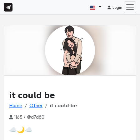
Login
𝗶𝘁 𝗰𝗼𝘂𝗹𝗱 𝗯𝗲
Home
Other
𝗶𝘁 𝗰𝗼𝘂𝗹𝗱 𝗯𝗲
1165 • @d7d80
☁️🌙☁️