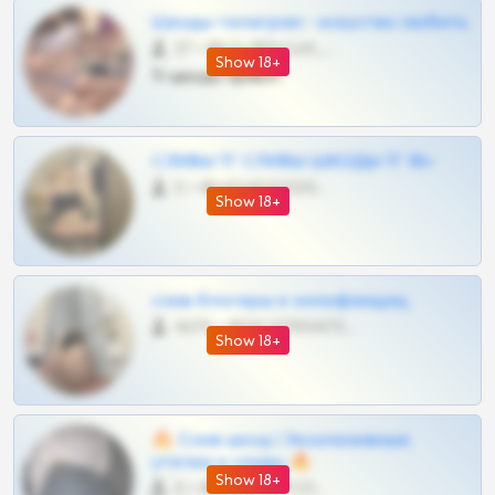
Шкоды телеграм - искуство любить
27 •
@SZu3ll3sCatt_bot
Show 18+
Тг шкоды приват
СЛИВЫ ТГ СЛИВЫ ШКОДЫ ТГ 18+
0 •
@VIPARHIVS55BOT
Show 18+
слив блогерш и онлифанщиц
4675 •
@MILKPRIVATES39BOT
Show 18+
🔥 Слив шкод | Эксклюзивные
утечки и сливы 🔥
Show 18+
0 •
@OPLATAPODPSK1BOT