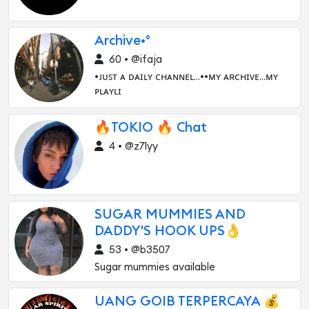
Archive•°
60 • @ifaja
•ᴊᴜꜱᴛ ᴀ ᴅᴀɪʟʏ ᴄʜᴀɴɴᴇʟ...••ᴍʏ ᴀʀᴄʜɪᴠᴇ...ᴍʏ
ᴘʟᴀʏʟɪ
🔥TOKIO 🔥 Chat
4 • @z71yy
SUGAR MUMMIES AND
DADDY'S HOOK UPS👌
53 • @b3507
Sugar mummies available
UANG GOIB TERPERCAYA 💰