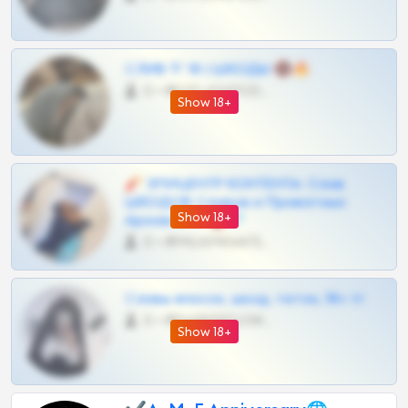
СЛИВ ТГ 18 | ШКОДЫ 🔞🔥
0 •
@OPLATAPODPSK1BOT
Show 18+
🧨 ЭПИЦЕНТР КОНТЕНТА: Слив
ШКОДОВ Сливов и Приватных
Show 18+
Архивов ТГ 🔞💎
0 •
@MILKPRIVATES39BOT
Сливы вписок, шкод, теток, 18+ тг
0 •
@DARK15FLOWSBOT
Show 18+