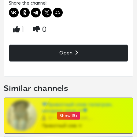
Share the channel:
1
0
Open
Similar channels
❤Приватный слив телеграм,
шкодных шкур тг❤
Show 18+
57 •
@SZu3ll3sCatt_bot
Приватный слив тг