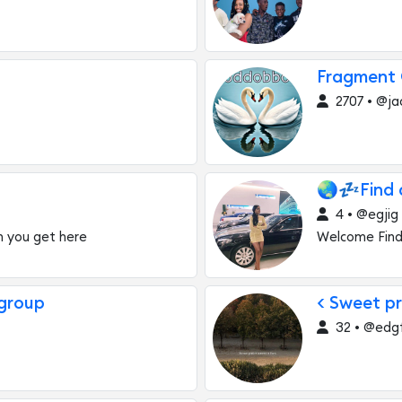
Fragment
2707 • @ja
🌏💤Find 
4 • @egjig
n you get here
Welcome Find 
 group
< Sweet pr
32 • @edg