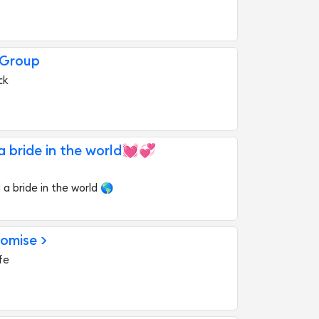
 Group
ck
a bride in the world💓💞
a bride in the world 🌎
omise >
fe