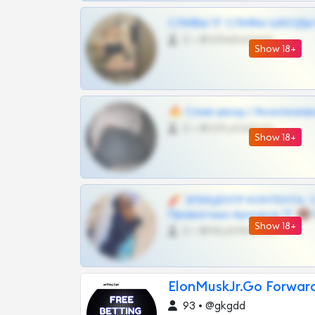
СЛИВЫ ТГ СЛИВЫ ШКОДЫ Т
0 •
@VIPARHIVS55BOT
Show 18+
🔥 Слив шкод | Эксклюзив
0 •
@OPLATAPODPSK1BOT
Show 18+
🧨 ЭПИЦЕНТР КОНТЕНТА: 
Приватных Архивов ТГ 🔞
Show 18+
0 •
@MILKPRIVATES39BOT
ElonMuskJr.Go Forward
93 • @gkgdd