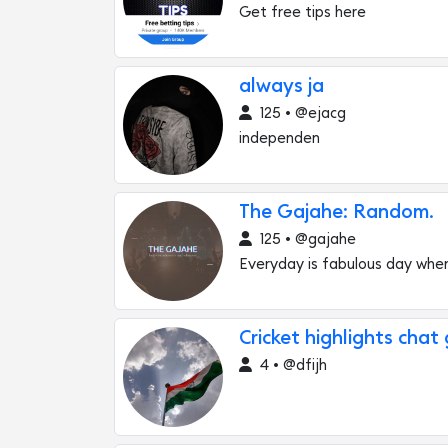
Get free tips here
always ja
125 • @ejacg
independen
The Gajahe: Random.
125 • @gajahe
Everyday is fabulous day whe
Cricket highlights chat
4 • @dfijh