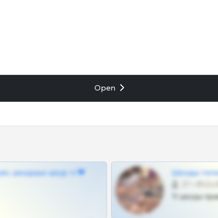
Open
ам, шкодных шкур тг❤
Шкоды теле
27 •
Тг шкоды при