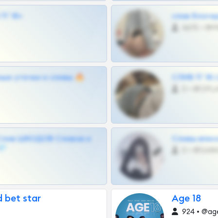
Г 18+
слив блоге
4675 •
ные утечки и сливы 🔥
СЛИВ ТГ 18
0 •
Слив ШКОДОВ Сливов и
Сливы вписо
💎
0 •
 bet star
Age 18
924 • @ag