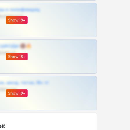
рш и онлифанщиц
@MILKPRIVATES39BOT
Show 18+
 | ШКОДЫ 🔞🔥
@OPLATAPODPSK1BOT
Show 18+
к, шкод, теток, 18+ тг
@DARK15FLOWSBOT
Show 18+
e18