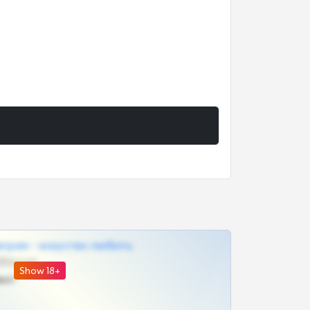
грам - искуство любить
@SZu3ll3sCatt_bot
Show 18+
ват