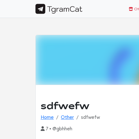
CH
sdfwefw
Home
Other
sdfwefw
7 • @gbhheh