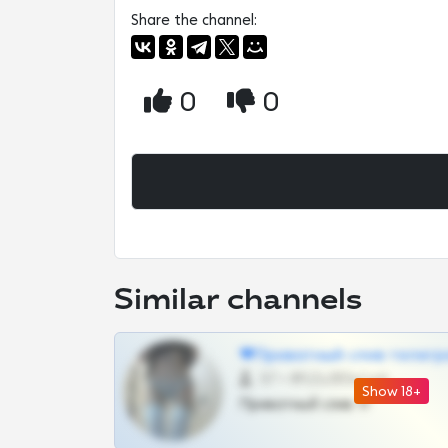
Share the channel:
0
0
Similar channels
❤Приватный слив телегр
57 •
@SZu3ll3sCatt_bot
Show 18+
Приватный слив тг