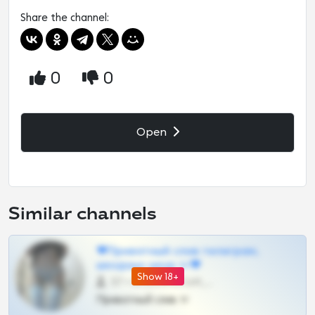
Share the channel:
0
0
Open
Similar channels
❤Приватный слив телеграм,
шкодных шкур тг❤
Show 18+
57 •
@SZu3ll3sCatt_bot
Приватный слив тг