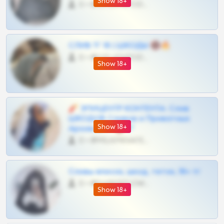
Show 18+
0 •
@OPLATAPODPSK1BOT
СЛИВ ТГ 18 | ШКОДЫ 🔞🔥
0 •
@OPLATAPODPSK1BOT
Show 18+
🧨 ЭПИЦЕНТР КОНТЕНТА: Слив
ШКОДОВ Сливов и Приватных
Show 18+
Архивов ТГ 🔞💎
0 •
@MILKPRIVATES39BOT
Сливы вписок, шкод, теток, 18+ тг
0 •
@DARK15FLOWSBOT
Show 18+