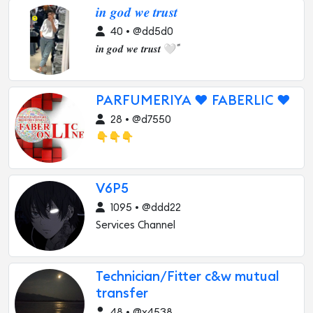
𝒊𝒏 𝒈𝒐𝒅 𝒘𝒆 𝒕𝒓𝒖𝒔𝒕
40 • @dd5d0
𝒊𝒏 𝒈𝒐𝒅 𝒘𝒆 𝒕𝒓𝒖𝒔𝒕 🤍ً
PARFUMERIYA ❤ FABERLIC ❤
28 • @d7550
👇👇👇
V6P5
1095 • @ddd22
Services Channel
Technician/Fitter c&w mutual
transfer
48 • @x4538