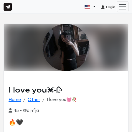
Login
I love you💓🥀
Home
Other
I love you💓🥀
45 • @ajhfja
🔥🖤