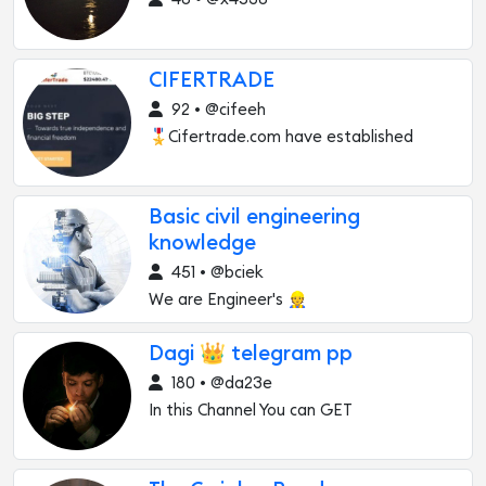
CIFERTRADE
92 • @cifeeh
🎖️Cifertrade.com have established
Basic civil engineering
knowledge
451 • @bciek
We are Engineer's 👷
Dagi 👑 telegram pp
180 • @da23e
In this Channel You can GET