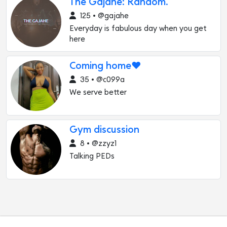
The Gajahe: Random.
125 • @gajahe
Everyday is fabulous day when you get
here
Coming home❤️
35 • @c099a
We serve better
Gym discussion
8 • @zzyz1
Talking PEDs