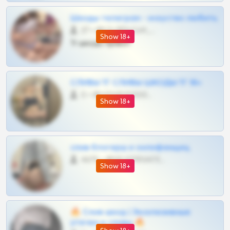
Шкоды телеграм - искуство любить
27 •
@SZu3ll3sCatt_bot
Show 18+
Тг шкоды приват
СЛИВЫ ТГ СЛИВЫ ШКОДЫ ТГ 18+
0 •
@VIPARHIVS55BOT
Show 18+
слив блогерш и онлифанщиц
4675 •
@MILKPRIVATES39BOT
Show 18+
🔥 Слив шкод | Эксклюзивные
утечки и сливы 🔥