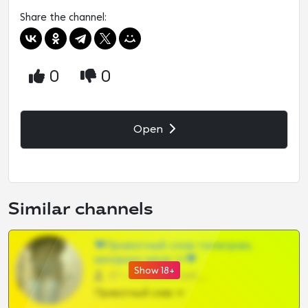
Share the channel:
0
0
Open
Similar channels
❤Приватный слив телеграм,
шкодных шкур тг❤
Show 18+
57 •
@SZu3ll3sCatt_bot
Приватный слив тг