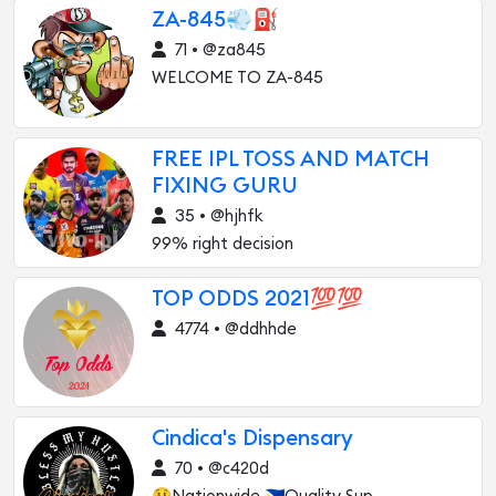
ZA-845💨⛽️
71 • @za845
WELCOME TO ZA-845
FREE IPL TOSS AND MATCH
FIXING GURU
35 • @hjhfk
99% right decision
TOP ODDS 2021💯💯
4774 • @ddhhde
Cindica's Dispensary
70 • @c420d