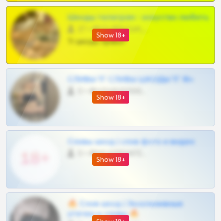
Шкоды телеграм - искуство любить
27 •
@SZu3ll3sCatt_bot
Show 18+
Тг шкоды приват
СЛИВЫ ТГ СЛИВЫ ШКОДЫ ТГ 18+
0 •
@VIPARHIVS55BOT
Show 18+
Сливы шкод | слив фото и видео
0 •
@MILKPRIVATES39BOT
Show 18+
🔥 Слив шкод | Эксклюзивные
утечки и сливы 🔥