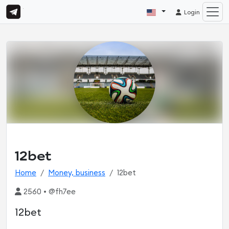
Login
12bet
Home
Money, business
12bet
2560 • @fh7ee
12bet