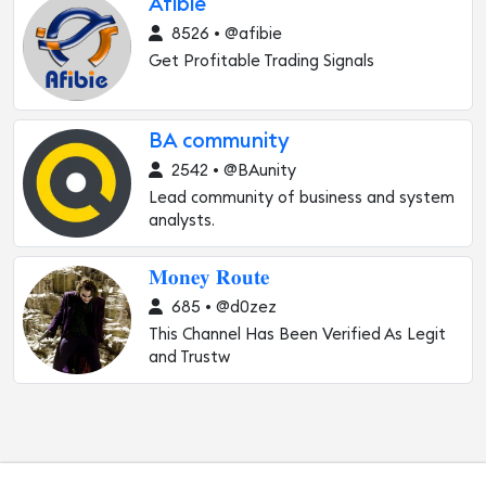
Afibie
8526 • @afibie
Get Profitable Trading Signals
BA community
2542 • @BAunity
Lead community of business and system
analysts.
𝐌𝐨𝐧𝐞𝐲 𝐑𝐨𝐮𝐭𝐞
685 • @d0zez
This Channel Has Been Verified As Legit
and Trustw