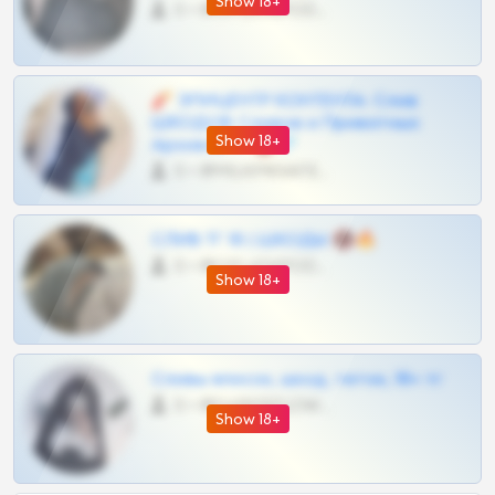
Show 18+
0 •
@OPLATAPODPSK1BOT
🧨 ЭПИЦЕНТР КОНТЕНТА: Слив
ШКОДОВ Сливов и Приватных
Show 18+
Архивов ТГ 🔞💎
0 •
@MILKPRIVATES39BOT
СЛИВ ТГ 18 | ШКОДЫ 🔞🔥
0 •
@OPLATAPODPSK1BOT
Show 18+
Сливы вписок, шкод, теток, 18+ тг
0 •
@DARK15FLOWSBOT
Show 18+