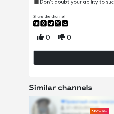
◼️Don't doubt your ability to suc
Share the channel:
0
0
Similar channels
❤Приватный слив телегр
57 •
@SZu3ll3sCatt_bot
Show 18+