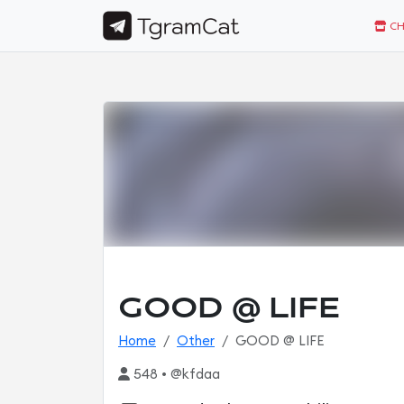
CH
GOOD @ LIFE
Home
Other
GOOD @ LIFE
548 • @kfdaa