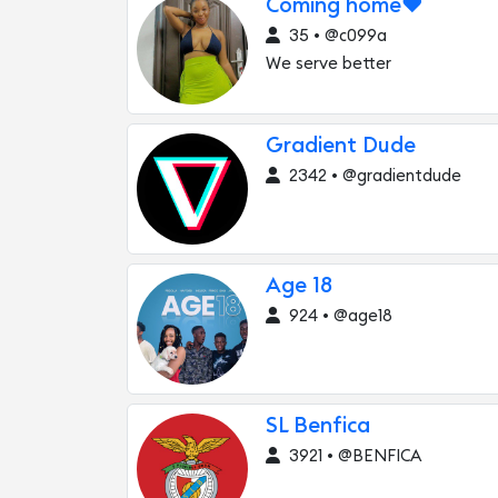
Coming home❤️
35 • @c099a
We serve better
Gradient Dude
2342 • @gradientdude
Age 18
924 • @age18
SL Benfica
3921 • @BENFICA