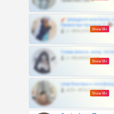
Приватный слив тг
🧨 ЭПИЦЕНТР КОНТЕНТА: 
Приватных Архивов ТГ 🔞
Show 18+
0 •
@MILKPRIVATES39BOT
Сливы вписок, шкод, теток,
0 •
@DARK15FLOWSBOT
Show 18+
слив блогерш и онлифан
4675 •
@MILKPRIVATES39BOT
Show 18+