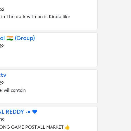
62
 𝗂𝗇 𝖳𝗁𝖾 𝖽𝖺𝗋𝗄 𝗐𝗂𝗍𝗁 𝗈𝗇 𝗂𝗌 𝖪𝗂𝗇𝖽𝖺 𝗅𝗂𝗄𝖾
l 🇮🇳 (Group)
19
ctv
29
l will contain
AL REDDY -= ❤️
09
RONG GAME POST ALL MARKET 👍