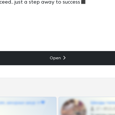
ceed.. just a step away to success◼️
Open
ам, шкодных шкур тг❤
Шкоды теле
27 •