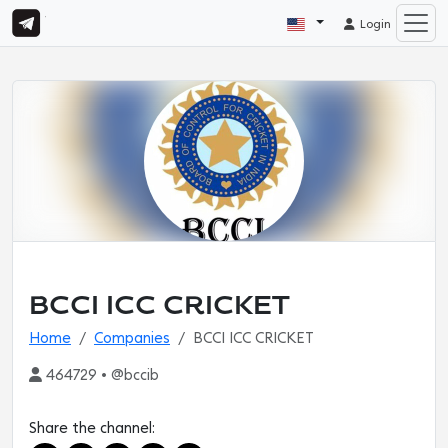
Login
BCCI ICC CRICKET
Home
Companies
BCCI ICC CRICKET
464729 • @bccib
Share the channel: