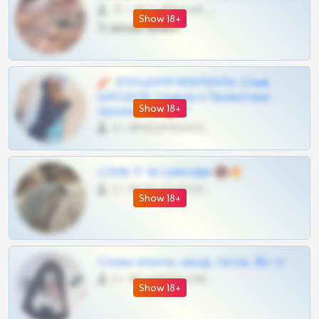
27 •
@SZu3ll3sCatt_bot
Show 18+
Тг шкоды приват
🧨 ЭПИЦЕНТР КОНТЕНТА: Слив
ШКОДОВ Сливов и Приватных
Show 18+
Архивов ТГ 🔞💎
0 •
@MILKPRIVATES39BOT
СЛИВ ТГ 18 | ШКОДЫ 🔞🔥
0 •
@OPLATAPODPSK1BOT
Show 18+
Сливы вписок, шкод, теток, 18+ тг
0 •
@DARK15FLOWSBOT
Show 18+