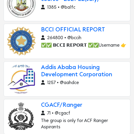
1385 • @ba1fc
BCCI OFFICIAL REPORT
264800 • @bccih
✅✅ 𝗕𝗖𝗖𝗜 𝗥𝗘𝗣𝗢𝗥𝗧 ✅✅Username 👉
Addis Ababa Housing
Development Corporation
1257 • @aahdce
CGACF/Ranger
71 • @cgacf
The group is only for ACF Ranger
Aspirants