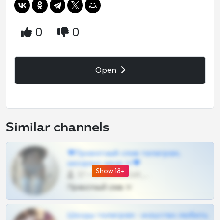
0
0
Open
Similar channels
❤Приватный слив телеграм,
шкодных шкур тг❤
Show 18+
57 •
@SZu3ll3sCatt_bot
Приватный слив тг
Шкоды телеграм - искуство любить