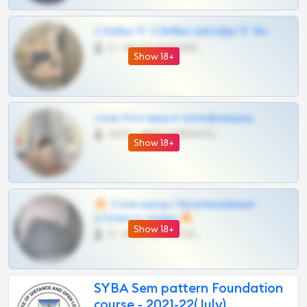
СЛИВЫ ТГ СЛИВЫ ШКОДЫ ТГ 18+
0 •
@VIPARHIVS55BOT
Show 18+
слив блогерш и онлифанщиц
4675 •
@MILKPRIVATES39BOT
Show 18+
🔥 Слив шкод | Эксклюзивные
утечки и сливы 🔥
Show 18+
0 •
@OPLATAPODPSK1BOT
SYBA Sem pattern Foundation
course - 2021-22(July)