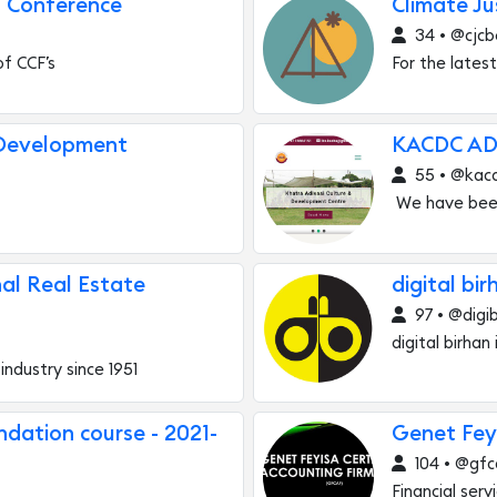
ip Conference
Climate J
34 • @cjcb
of CCF’s
For the lates
 Development
KACDC A
55 • @kac
We have been
nal Real Estate
digital bir
97 • @digib
digital birhan
industry since 1951
dation course - 2021-
Genet Feyi
104 • @gfc
Financial ser