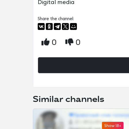
Digital media
Share the channel:
0
0
Similar channels
❤Приватный слив телегр
57 •
@SZu3ll3sCatt_bot
Show 18+