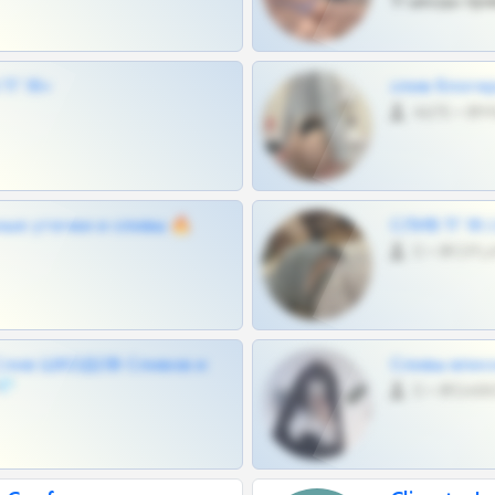
Тг шкоды при
Г 18+
слив блоге
4675 •
ные утечки и сливы 🔥
СЛИВ ТГ 18
0 •
Слив ШКОДОВ Сливов и
Сливы вписо
💎
0 •