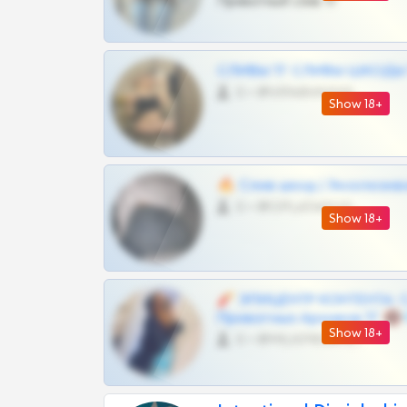
Приватный слив тг
СЛИВЫ ТГ СЛИВЫ ШКОДЫ Т
0 •
@VIPARHIVS55BOT
Show 18+
🔥 Слив шкод | Эксклюзив
0 •
@OPLATAPODPSK1BOT
Show 18+
🧨 ЭПИЦЕНТР КОНТЕНТА: 
Приватных Архивов ТГ 🔞
Show 18+
0 •
@MILKPRIVATES39BOT