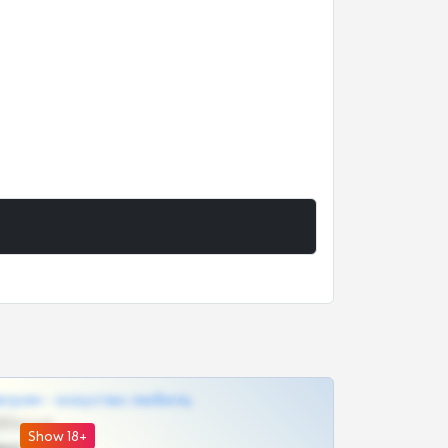
грам - искуство любить
@SZu3ll3sCatt_bot
Show 18+