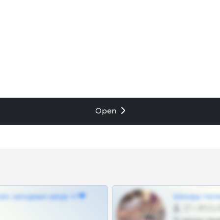
Open
ам, шкодных шкур тг❤
Шкоды теле
27 •