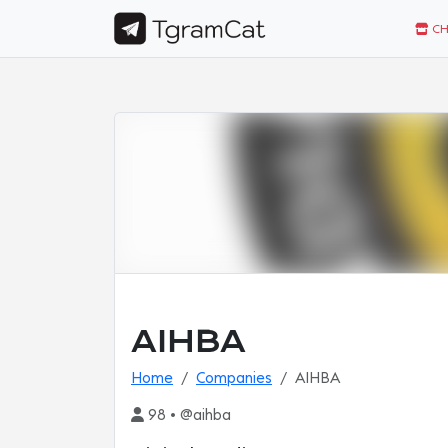
CH
AIHBA
Home
Companies
AIHBA
98 • @aihba