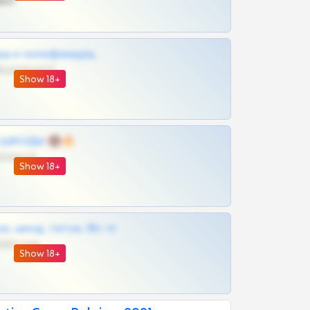
ват
рш и онлифанщиц
@MILKPRIVATES39BOT
Show 18+
 | ШКОДЫ 🔞🔥
@OPLATAPODPSK1BOT
Show 18+
к, шкод, теток, 18+ тг
@DARK15FLOWSBOT
Show 18+