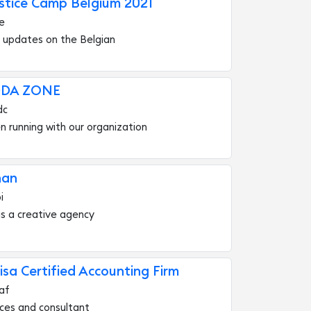
ustice Camp Belgium 2021
e
t updates on the Belgian
DDA ZONE
dc
 running with our organization
han
i
 is a creative agency
sa Certified Accounting Firm
af
vices and consultant