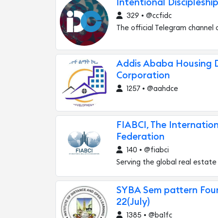
Intentional Disciplesh
329 • @ccfidc
The official Telegram channel 
Addis Ababa Housing
Corporation
1257 • @aahdce
FIABCI, The Internatio
Federation
140 • @fiabci
Serving the global real estate 
SYBA Sem pattern Foun
22(July)
1385 • @ba1fc