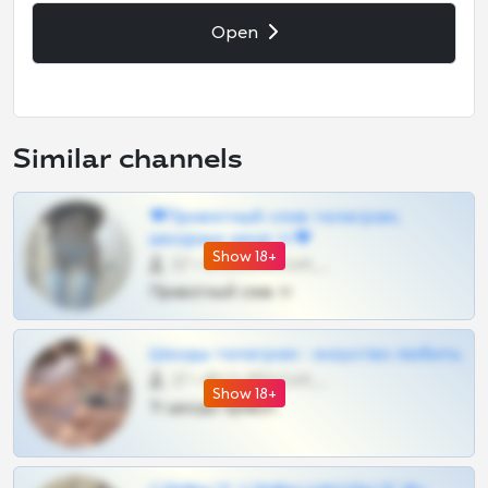
Open
Similar channels
❤Приватный слив телеграм,
шкодных шкур тг❤
Show 18+
57 •
@SZu3ll3sCatt_bot
Приватный слив тг
Шкоды телеграм - искуство любить
27 •
@SZu3ll3sCatt_bot
Show 18+
Тг шкоды приват