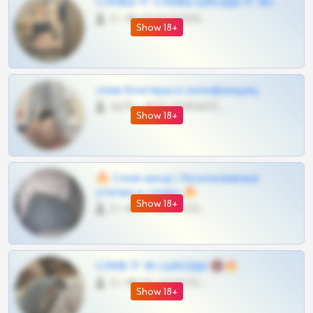
СЛИВЫ ТГ СЛИВЫ ШКОДЫ ТГ 18+
0 •
@VIPARHIVS55BOT
Show 18+
слив блогерш и онлифанщиц
4675 •
@MILKPRIVATES39BOT
Show 18+
🔥 Слив шкод | Эксклюзивные
утечки и сливы 🔥
Show 18+
0 •
@OPLATAPODPSK1BOT
СЛИВ ТГ 18 | ШКОДЫ 🔞🔥
0 •
@OPLATAPODPSK1BOT
Show 18+