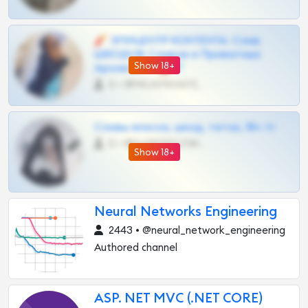
🧨 ЭПИЦЕНТР КОНТЕНТА: Слив
ШКОДОВ Сливов и Приватных
Show 18+
Архивов ТГ 🔞💎
0 •
@MILKPRIVATES39BOT
Сливы вписок, шкод, теток, 18+ тг
0 •
@DARK15FLOWSBOT
Show 18+
Neural Networks Engineering
2443 • @neural_network_engineering
Authored channel
ASP. NET MVC (.NET CORE)