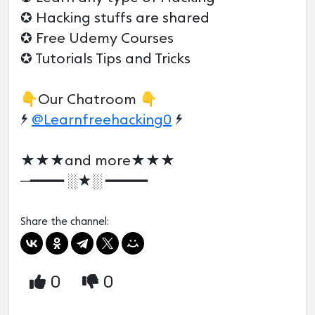
✪ Hacking stuffs are shared
✪ Free Udemy Courses
✪ Tutorials Tips and Tricks
👇Our Chatroom 👇
❦
@Learnfreehacking0
❦
★★★and more★★★
─━━━━ ░★░ ━━━━━
Share the channel:
0
0