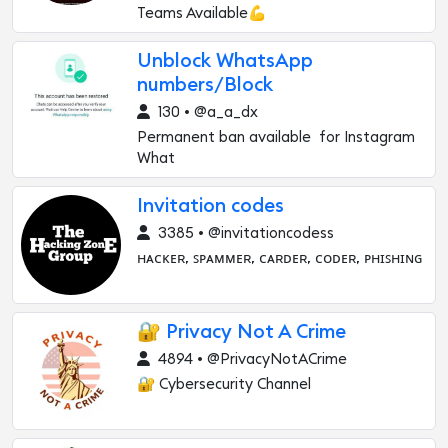
Teams Available💪
Unblock WhatsApp
numbers/Block
130 • @a_a_dx
Permanent ban available for Instagram
What
Invitation codes
3385 • @invitationcodess
ʜᴀᴄᴋᴇʀ, ꜱᴘᴀᴍᴍᴇʀ, ᴄᴀʀᴅᴇʀ, ᴄᴏᴅᴇʀ, ᴘʜɪꜱʜɪɴɢ
🔐 Privacy Not A Crime
4894 • @PrivacyNotACrime
🔐 Cybersecurity Channel