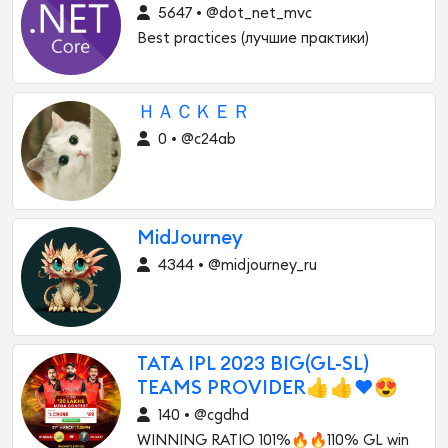
5647 • @dot_net_mvc
Best practices (лучшие практики)
ＨＡＣＫＥＲ
0 • @c24ab
MidJourney
4344 • @midjourney_ru
TATA IPL 2023 BIG(GL-SL)
TEAMS PROVIDER👍👍❤️😍
140 • @cgdhd
WINNING RATIO 101%🔥🔥110% GL win