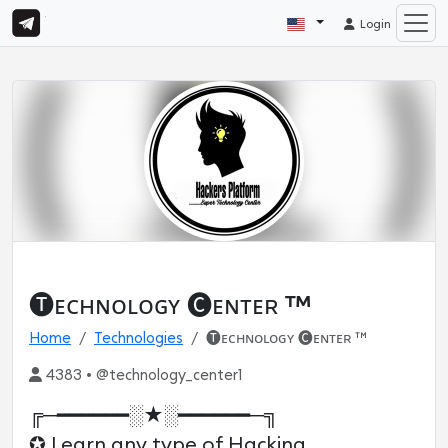
Login
🅣ᴇᴄʜɴᴏʟᴏɢʏ 🅒ᴇɴᴛᴇʀ ™
Home
Technologies
🅣ᴇᴄʜɴᴏʟᴏɢʏ 🅒ᴇɴᴛᴇʀ ™
4383 • @technology_center1
╔─━━━━━━░★░━━━━━━─╗
✪ Learn any type of Hacking