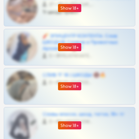
27 •
@SZu3ll3sCatt_bot
Show 18+
Тг шкоды приват
🧨 ЭПИЦЕНТР КОНТЕНТА: Слив
ШКОДОВ Сливов и Приватных
Show 18+
Архивов ТГ 🔞💎
0 •
@MILKPRIVATES39BOT
СЛИВ ТГ 18 | ШКОДЫ 🔞🔥
0 •
@OPLATAPODPSK1BOT
Show 18+
Сливы вписок, шкод, теток, 18+ тг
0 •
@DARK15FLOWSBOT
Show 18+