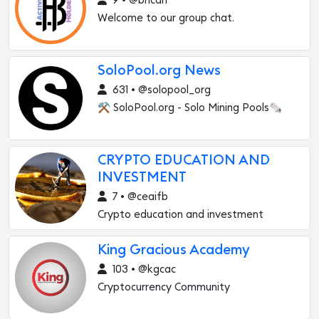
9 • @bhcah
Welcome to our group chat.
SoloPool.org News
631 • @solopool_org
⚒️ SoloPool.org - Solo Mining Pools🗞
CRYPTO EDUCATION AND
INVESTMENT
7 • @ceaifb
Crypto education and investment
King Gracious Academy
103 • @kgcac
Cryptocurrency Community