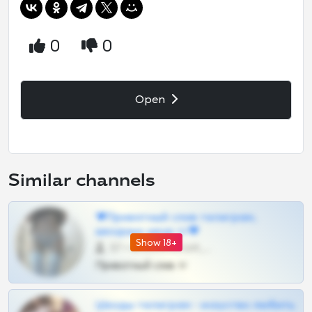
0
0
Open
Similar channels
❤Приватный слив телеграм,
шкодных шкур тг❤
Show 18+
57 •
@SZu3ll3sCatt_bot
Приватный слив тг
Шкоды телеграм - искуство любить