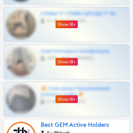
СЛИВЫ ТГ СЛИВЫ ШКОДЫ ТГ 18+
0 •
@VIPARHIVS55BOT
Show 18+
слив блогерш и онлифанщиц
4675 •
@MILKPRIVATES39BOT
Show 18+
🔥 Слив шкод | Эксклюзивные
утечки и сливы 🔥
Show 18+
0 •
@OPLATAPODPSK1BOT
Best GEM Active Holders